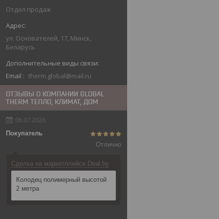
Отдел продаж
ул. Основателей, 17, Минск,
Беларусь
Email
therm.global@mail.ru
ОТЗЫВЫ О КОМПАНИИ GLOBAL
THERM ТЕПЛО, КЛИМАТ, ДОМ
06.07.2026
Покупатель
Отлично
Сделка на маркетплейсе Deal.by
Колодец полимерный высотой
2 метра