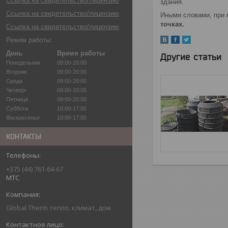
Ссылка на свидетельство/лицензию
здания.
Ссылка на свидетельство/лицензию
Иными словами, при 
точках.
Ссылка на свидетельство/лицензию
Режим работы:
День
Время работы
Другие статьи
Понедельник
09:00-20:00
Вторник
09:00-20:00
Среда
09:00-20:00
Четверг
09:00-20:00
Пятница
09:00-20:00
Суббота
10:00-17:00
Воскресенье
10:00-17:00
КОНТАКТЫ
+375 (44) 761-64-67
МТС
Global Therm тепло, климат, дом