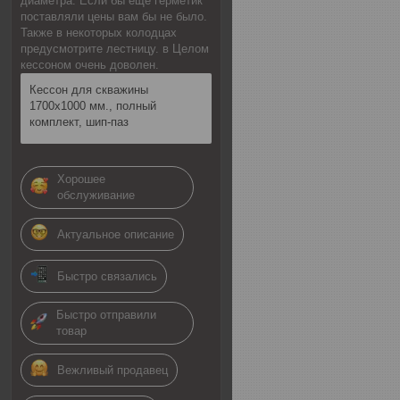
диаметра. Если бы еще герметик
поставляли цены вам бы не было.
Также в некоторых колодцах
предусмотрите лестницу. в Целом
кессоном очень доволен.
Кессон для скважины
1700х1000 мм., полный
комплект, шип-паз
Хорошее
обслуживание
Актуальное описание
Быстро связались
Быстро отправили
товар
Вежливый продавец