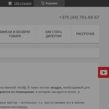
199 отзывов
Корзина
+375 (44) 761-64-67
ЗАМЕНА И ВОЗВРАТ
КАК СТАТЬ
РАССРОЧКА
ТОВАРА
ДИЛЕРОМ
тественной тягой
).
В таких котлах
воздух
,
необходимый для
рается из помещения
, в котором находится котел, а
ных местах – котельных, т.к. при установке его в жилом
хватка кислорода.