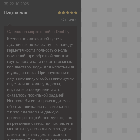
22.10.2025
Покупатель
Отлично
Сделка на маркетплейсе Deal.by
Кессон по адекватной цене и
достойный по качеству. По поводу
герметичности полностью ноль
сомнений. при обратной засыпке
грунта проливали песок огромным
количеством воды для уплотнения
и усадки песка. При опускании в
яму выкопанную собственно ручно
опустили по кольцу вдвоем,
внутри все соединили и это
оказалось посильной задачей.
Неплохо бы если производитель
обратил внимание на замечания,
т.к это сделало бы данную
продукцию еще более лучше, - на
вырезанные отверстия поставлять
манжеты нужного диаметра, да и
сами отверстия делать разного