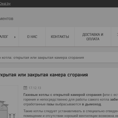
Deal.by
ментов
ДОСТАВКА И
АЛОГ
О НАС
КОНТАКТЫ
ОПЛАТА
 котла: открытая или закрытая камера сгорания
ткрытая или закрытая камера сгорания
17.12.13
Газовые котлы с открытой камерой сгорания
(
или с ес
горения и непосредственно для работы самого котла
заби
отработанные
газы
выбрасываются
в дымоход
.
Такие котлы следует устанавливать в специально отведен
помещении и отсутствии хорошей вентиляции возможна не