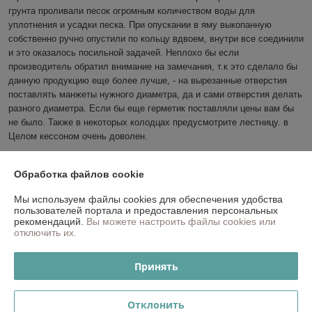
грунта проливали песок огромным количеством воды для 
уплотнения и усадки песка. При опускании в яму выкопанную 
собственно ручно опустили по кольцу вдвоем, внутри все соединили 
и это оказалось посильной задачей. Неплохо бы если 
производитель обратил внимание на замечания, т.к это сделало бы 
данную продукцию еще более лучше, - на вырезанные отверстия 
поставлять манжеты нужного диаметра, да и сами отверстия делать 
разного диаметра. Если бы еще герметик поставляли цены вам бы 
не было. Также в некоторых колодцах предусмотрите лестницу. в 
Целом кессоном очень доволен.
Сделка подтверждена через корзину
Обработка файлов cookie
Показать все отзывы
Мы используем файлы cookies для обеспечения удобства
пользователей портала и предоставления персональных
рекомендаций.
Вы можете настроить файлы cookies или
отключить их.
О нас
Принять
Контакты
Отклонить
Доставка и оплата