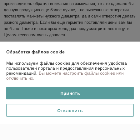
производитель обратил внимание на замечания, т.к это сделало бы 
данную продукцию еще более лучше, - на вырезанные отверстия 
поставлять манжеты нужного диаметра, да и сами отверстия делать 
разного диаметра. Если бы еще герметик поставляли цены вам бы 
не было. Также в некоторых колодцах предусмотрите лестницу. в 
Целом кессоном очень доволен.
Сделка подтверждена через корзину
Обработка файлов cookie
Показать все отзывы
Мы используем файлы cookies для обеспечения удобства
пользователей портала и предоставления персональных
рекомендаций.
Вы можете настроить файлы cookies или
отключить их.
О нас
Принять
Контакты
Отклонить
Доставка и оплата
График работы