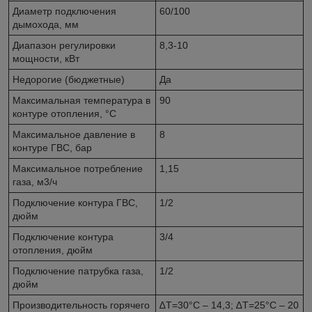
Диаметр подключения
60/100
дымохода, мм
Диапазон регулировки
8,3-10
мощности, кВт
Недорогие (бюджетные)
Да
Максимальная температура в
90
контуре отопления, °C
Максимальное давление в
8
контуре ГВС, бар
Максимальное потребление
1,15
газа, м3/ч
Подключение контура ГВС,
1/2
дюйм
Подключение контура
3/4
отопления, дюйм
Подключение патрубка газа,
1/2
дюйм
Производительность горячего
∆Т=30°С – 14,3; ∆Т=25°С – 20