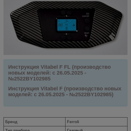
Инструкция Vitabel F FL (производство
новых моделей: с 26.05.2025 -
№2522BY102985
Инструкция Vitabel F (производство новых
моделей: с 26.05.2025 - №2522BY102985)
Бренд
Ferroli
Тип прибора
Газовый