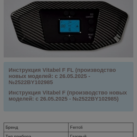
Инструкция Vitabel F FL (производство
новых моделей: с 26.05.2025 -
№2522BY102985
Инструкция Vitabel F (производство новых
моделей: с 26.05.2025 - №2522BY102985)
Бренд
Ferroli
Тип прибора
Газовый