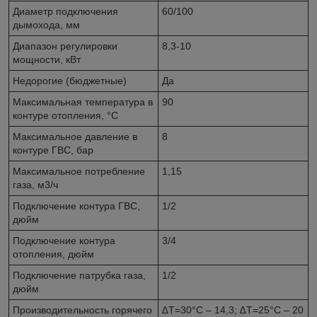
Диаметр подключения
60/100
дымохода, мм
Диапазон регулировки
8,3-10
мощности, кВт
Недорогие (бюджетные)
Да
Максимальная температура в
90
контуре отопления, °C
Максимальное давление в
8
контуре ГВС, бар
Максимальное потребление
1,15
газа, м3/ч
Подключение контура ГВС,
1/2
дюйм
Подключение контура
3/4
отопления, дюйм
Подключение патрубка газа,
1/2
дюйм
Производительность горячего
∆Т=30°С – 14,3; ∆Т=25°С – 20