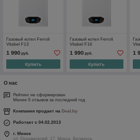
Газовый котел Ferroli
Газовый котел Ferroli
Газ
Vitabel F13
Vitabel F16
Vit
1 990
1 990
1 
руб.
руб.
Купить
Купить
О нас
Рейтинг не сформирован
Менее 5 отзывов за последний год
Компания продает на
Deal.by
Работает с 04.02.2013
г. Минск
ул. Основателей, 17, Минск, Беларусь